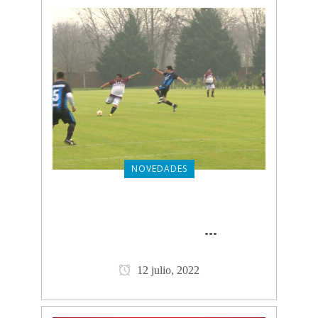
NOVEDADES
27° COPA SUTERH-OSPERYH
DE FÚTBOL: FECHA 9
CLICK
...
PARA VER MÁS
12 julio, 2022