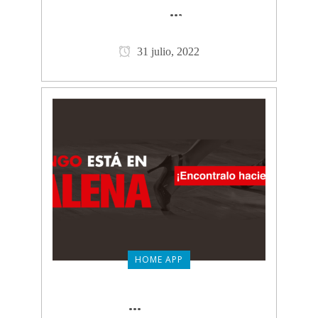
DEL 31 DE JULIO
CLICK PARA
...
VER MÁS
31 julio, 2022
HOME APP
MALENA
CLICK PARA VER
...