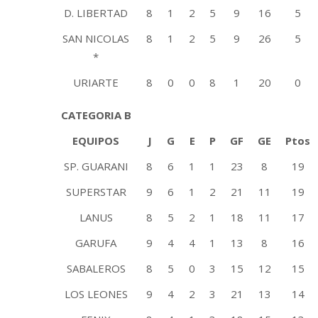
D. LIBERTAD
8
1
2
5
9
16
5
SAN NICOLAS
8
1
2
5
9
26
5
*
URIARTE
8
0
0
8
1
20
0
CATEGORIA B
EQUIPOS
J
G
E
P
GF
GE
Ptos
SP. GUARANI
8
6
1
1
23
8
19
SUPERSTAR
9
6
1
2
21
11
19
LANUS
8
5
2
1
18
11
17
GARUFA
9
4
4
1
13
8
16
SABALEROS
8
5
0
3
15
12
15
LOS LEONES
9
4
2
3
21
13
14