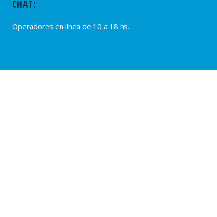
CHAT:
Operadores en línea de 10 a 18 hs.
PROVEEDORES
Alta de Proveedores
Ultimas solicitudes
© 2020 – SUTERH, SARMIENTO 2040, C1044ADD – CABA, REPÚBLICA
ARGENTINA. TEL.: (54 11) 0810-222-7883. WEB:
www.suterh.org.ar
POLÍTICAS DE PRIVACIDAD:
APP SUTERH Móvil
|
SUTERH
|
OSPERYH .