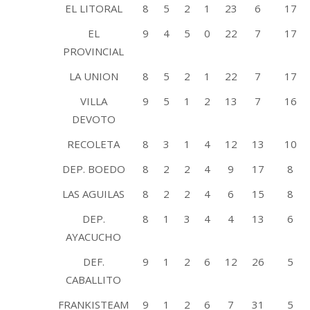
EL LITORAL
8
5
2
1
23
6
17
EL
9
4
5
0
22
7
17
PROVINCIAL
LA UNION
8
5
2
1
22
7
17
VILLA
9
5
1
2
13
7
16
DEVOTO
RECOLETA
8
3
1
4
12
13
10
DEP. BOEDO
8
2
2
4
9
17
8
LAS AGUILAS
8
2
2
4
6
15
8
DEP.
8
1
3
4
4
13
6
AYACUCHO
DEF.
9
1
2
6
12
26
5
CABALLITO
FRANKISTEAM
9
1
2
6
7
31
5