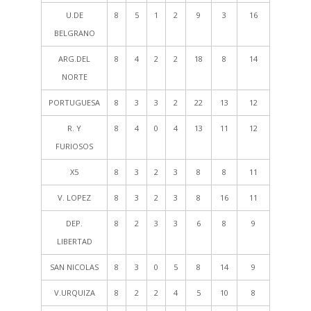
U.DE
8
5
1
2
9
3
16
BELGRANO
ARG.DEL
8
4
2
2
18
8
14
NORTE
PORTUGUESA
8
3
3
2
22
13
12
R. Y
8
4
0
4
13
11
12
FURIOSOS
X5
8
3
2
3
8
8
11
V. LOPEZ
8
3
2
3
8
16
11
DEP.
8
2
3
3
6
8
9
LIBERTAD
SAN NICOLAS
8
3
0
5
8
14
9
V.URQUIZA
8
2
2
4
5
10
8