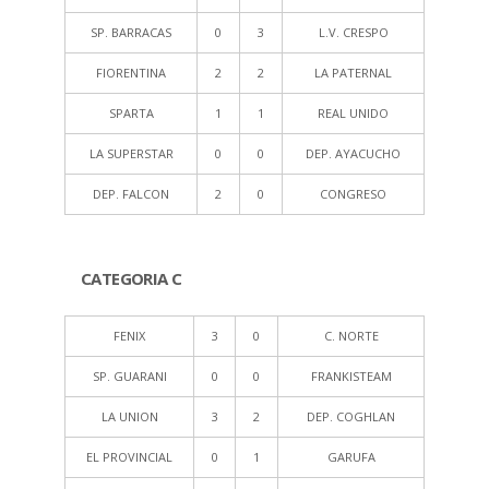
SP. BARRACAS
0
3
L.V. CRESPO
FIORENTINA
2
2
LA PATERNAL
SPARTA
1
1
REAL UNIDO
LA SUPERSTAR
0
0
DEP. AYACUCHO
DEP. FALCON
2
0
CONGRESO
CATEGORIA C
FENIX
3
0
C. NORTE
SP. GUARANI
0
0
FRANKISTEAM
LA UNION
3
2
DEP. COGHLAN
EL PROVINCIAL
0
1
GARUFA