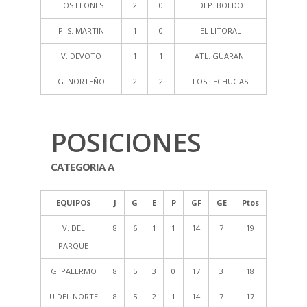
LOS LEONES
2
0
DEP. BOEDO
P. S. MARTIN
1
0
EL LITORAL
V. DEVOTO
1
1
ATL. GUARANI
G. NORTEÑO
2
2
LOS LECHUGAS
POSICIONES
CATEGORIA A
EQUIPOS
J
G
E
P
GF
GE
Ptos
V. DEL
8
6
1
1
14
7
19
PARQUE
G. PALERMO
8
5
3
0
17
3
18
U.DEL NORTE
8
5
2
1
14
7
17