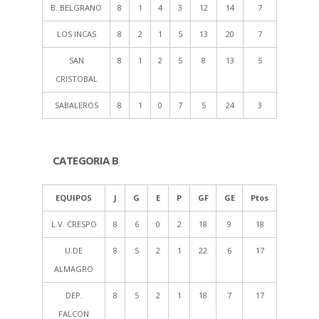
B. BELGRANO
8
1
4
3
12
14
7
LOS INCAS
8
2
1
5
13
20
7
SAN
8
1
2
5
8
13
5
CRISTOBAL
SABALEROS
8
1
0
7
5
24
3
CATEGORIA B
EQUIPOS
J
G
E
P
GF
GE
Ptos
L.V. CRESPO
8
6
0
2
18
9
18
U.DE
8
5
2
1
22
6
17
ALMAGRO
DEP.
8
5
2
1
18
7
17
FALCON