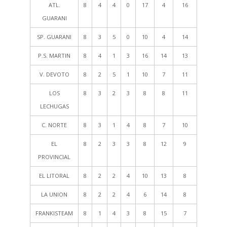
ATL.
8
4
4
0
17
4
16
GUARANI
SP. GUARANI
8
3
5
0
10
4
14
P.S. MARTIN
8
4
1
3
16
14
13
V. DEVOTO
8
2
5
1
10
7
11
LOS
8
3
2
3
8
8
11
LECHUGAS
C. NORTE
8
3
1
4
8
7
10
EL
8
2
3
3
8
12
9
PROVINCIAL
EL LITORAL
8
2
2
4
10
13
8
LA UNION
8
2
2
4
6
14
8
FRANKISTEAM
8
1
4
3
8
15
7