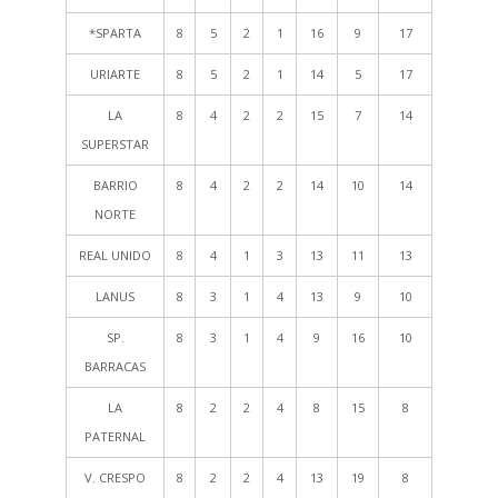
*SPARTA
8
5
2
1
16
9
17
URIARTE
8
5
2
1
14
5
17
LA
8
4
2
2
15
7
14
SUPERSTAR
BARRIO
8
4
2
2
14
10
14
NORTE
REAL UNIDO
8
4
1
3
13
11
13
LANUS
8
3
1
4
13
9
10
SP.
8
3
1
4
9
16
10
BARRACAS
LA
8
2
2
4
8
15
8
PATERNAL
V. CRESPO
8
2
2
4
13
19
8