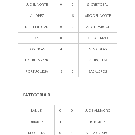
U. DEL NORTE
0
0
S. CRISTOBAL
V. LOPEZ
1
6
ARG.DEL NORTE
DEP. LIBERTAD
0
2
V. DEL PARQUE
X 5
0
0
G. PALERMO
LOS INCAS
4
0
S. NICOLAS
U.DE BELGRANO
1
0
V. URQUIZA
PORTUGUESA
6
0
SABALEROS
CATEGORIA B
LANUS
0
0
U. DE ALMAGRO
URIARTE
1
1
B. NORTE
RECOLETA
0
1
VILLA CRESPO