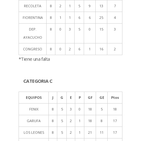
RECOLETA
8
2
1
5
9
13
7
FIORENTINA
8
1
1
6
6
25
4
DEP.
8
0
3
5
0
15
3
AYACUCHO
CONGRESO
8
0
2
6
1
16
2
*Tiene una falta
CATEGORIA C
EQUIPOS
J
G
E
P
GF
GE
Ptos
FENIX
8
5
3
0
18
5
18
GARUFA
8
5
2
1
18
8
17
LOS LEONES
8
5
2
1
21
11
17