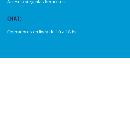
Acceso a preguntas frecuentes
CHAT:
Operadores en línea de 10 a 18 hs.
PROVEEDORES
Alta de Proveedores
Ultimas solicitudes
© 2020 – SUTERH, SARMIENTO 2040, C1044ADD – CABA, REPÚBLICA