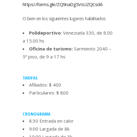
https://forms.gle/ZQ9naDg5VsUZQCsd6
O bien en los siguientes lugares habilitados
Polideportivo
: Venezuela 330, de 8.00
a 15.00 hs
Oficina de turismo:
Sarmiento 2040 –
5º piso, de 9 a 17 hs
TARIFAS
Afiliados: $ 400
Particulares: $ 800
CRONOGRAMA
8:30 Entrada en calor
9:00 Largada de 8k
10:00 Largada de 3k