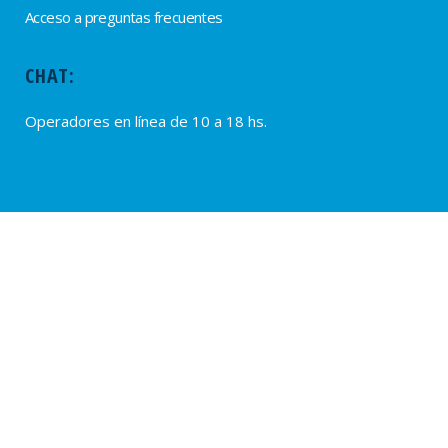
Acceso a preguntas frecuentes
CHAT:
Operadores en línea de 10 a 18 hs.
PROVEEDORES
Alta de Proveedores
Ultimas solicitudes
© 2020 – SUTERH, SARMIENTO 2040, C1044ADD – CABA, REPÚBLICA