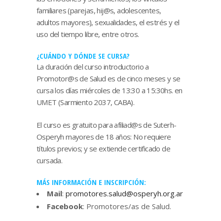
familiares (parejas, hij@s, adolescentes,
adultos mayores), sexualidades, el estrés y el
uso del tiempo libre, entre otros.
¿CUÁNDO Y DÓNDE SE CURSA?
La duración del curso introductorio a
Promotor@s de Salud es de cinco meses y se
cursa los días miércoles de 13:30 a 15:30hs. en
UMET (Sarmiento 2037, CABA).
El curso es gratuito para afiliad@s de Suterh-
Osperyh mayores de 18 años: No requiere
títulos previos; y se extiende certificado de
cursada.
MÁS INFORMACIÓN E INSCRIPCIÓN:
Mail
:
promotores.salud@osperyh.org.ar
Facebook
: Promotores/as de Salud.