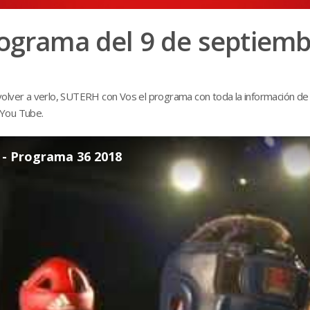
rograma del 9 de septiem
és volver a verlo, SUTERH con Vos el programa con toda la información de
l You Tube.
- Programa 36 2018