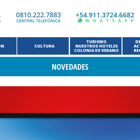
TURISMO
D
ÓN
CULTURA
NUESTROS HOTELES
AC
COLONIA DE VERANO
RE
NOVEDADES