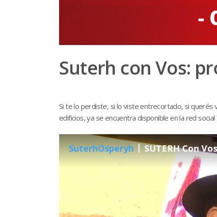
Suterh con Vos: p
Si te lo perdiste, si lo viste entrecortado, si quer
edificios, ya se encuentra disponible en la red socia
SuterhOsperyh
SUTERH Con Vos 