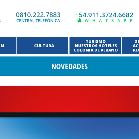
TURISMO
D
ÓN
CULTURA
NUESTROS HOTELES
AC
COLONIA DE VERANO
RE
NOVEDADES