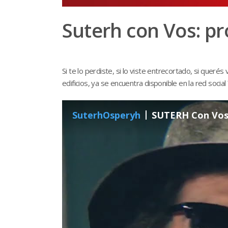
Suterh con Vos: p
Si te lo perdiste, si lo viste entrecortado, si quer
edificios, ya se encuentra disponible en la red socia
SuterhOsperyh
SUTERH Con Vos 