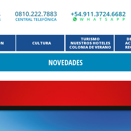
TURISMO
D
ÓN
CULTURA
NUESTROS HOTELES
AC
COLONIA DE VERANO
RE
NOVEDADES