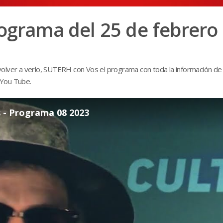
rograma del 25 de febrero
és volver a verlo, SUTERH con Vos el programa con toda la información de
l You Tube.
- Programa 08 2023