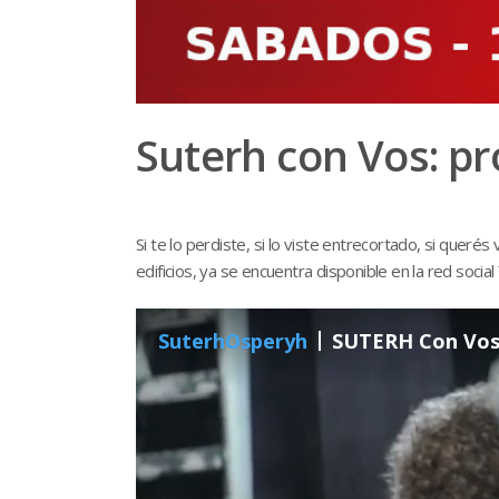
Suterh con Vos: p
Si te lo perdiste, si lo viste entrecortado, si quer
edificios, ya se encuentra disponible en la red socia
SuterhOsperyh
SUTERH Con Vos 