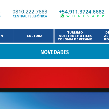
TURISMO
D
ÓN
CULTURA
NUESTROS HOTELES
AC
COLONIA DE VERANO
RE
NOVEDADES