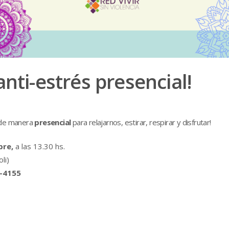
nti-estrés presencial!
 de manera
presencial
para relajarnos, estirar, respirar y disfrutar!
bre,
a las 13.30 hs.
li)
-4155