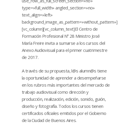
use_row_as_full_screen_section=»no»
type=»full_width» angled_section=»no»
text_align=»left»
background_image_as_pattern=»without_pattern»]
[vc_column][vc_column_text]El Centro de
Formación Profesional Nº 28 Ministro José
María Freire invita a sumarse a los cursos del
Anexo Audiovisual para el primer cuatrimestre
de 2017.
A través de su propuesta, l@s alumn@s tiene
la oportunidad de aprender a desempeñarse
en los rubros más importantes del mercado de
trabajo audiovisual como dirección y
producción, realización, edición, sonido, guión,
diseño y fotografía. Todos los cursos tienen
certificados oficiales emitidos por el Gobierno
de la Ciudad de Buenos Aires.