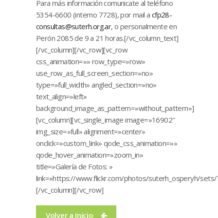
Para más información comunicate al teléfono
5354-6600 (interno 7728), por mail a
cfp28-
consultas@suterh.org.ar
, o personalmente en
Perón 2085 de 9 a 21 horas.[/vc_column_text]
[/vc_column][/vc_row][vc_row
css_animation=»» row_type=»row»
use_row_as_full_screen_section=»no»
type=»full_width» angled_section=»no»
text_align=»left»
background_image_as_pattern=»without_pattern»]
[vc_column][vc_single_image image=»16902″
img_size=»full» alignment=»center»
onclick=»custom_link» qode_css_animation=»»
qode_hover_animation=»zoom_in»
title=»Galería de Fotos: »
link=»https://www.flickr.com/photos/suterh_osperyh/se
[/vc_column][/vc_row]
Volver a Inicio