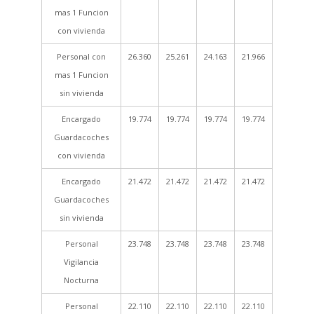
mas 1 Funcion
con vivienda
Personal con
26.360
25.261
24.163
21.966
mas 1 Funcion
sin vivienda
Encargado
19.774
19.774
19.774
19.774
Guardacoches
con vivienda
Encargado
21.472
21.472
21.472
21.472
Guardacoches
sin vivienda
Personal
23.748
23.748
23.748
23.748
Vigilancia
Nocturna
Personal
22.110
22.110
22.110
22.110