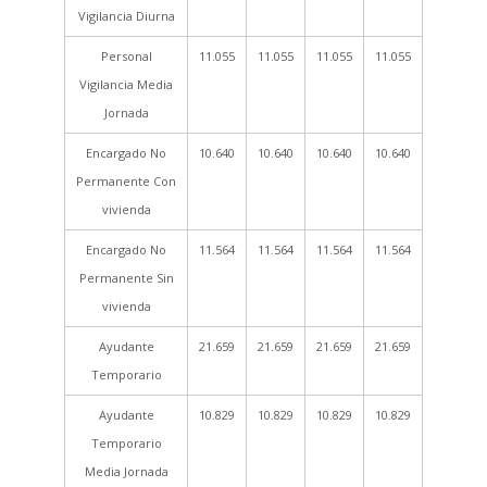
Vigilancia Diurna
Personal
11.055
11.055
11.055
11.055
Vigilancia Media
Jornada
Encargado No
10.640
10.640
10.640
10.640
Permanente Con
vivienda
Encargado No
11.564
11.564
11.564
11.564
Permanente Sin
vivienda
Ayudante
21.659
21.659
21.659
21.659
Temporario
Ayudante
10.829
10.829
10.829
10.829
Temporario
Media Jornada