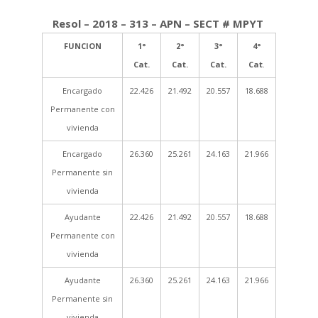
Resol – 2018 – 313 – APN – SECT # MPYT
FUNCION
1°
2°
3°
4°
Cat.
Cat.
Cat.
Cat
.
Encargado
22.426
21.492
20.557
18.688
Permanente con
vivienda
Encargado
26.360
25.261
24.163
21.966
Permanente sin
vivienda
Ayudante
22.426
21.492
20.557
18.688
Permanente con
vivienda
Ayudante
26.360
25.261
24.163
21.966
Permanente sin
vivienda