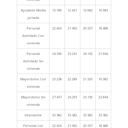
Ayudante Media
13.180
12.631
12.082
10.983
jornada
Personal
22.426
21.492
20.557
18.688
Asimilado Con
vivienda
Personal
26.360
25.261
24.163
21.966
Asimilado Sin
vivienda
Mayordomo Con
23.258
22.289
21.320
19.382
vivienda
Mayordomo Sin
27.437
26.293
25.150
22.864
vivienda
Intendente
33.582
33.582
33.582
33.582
Personal con
22.426
21.492
20.557
18.688