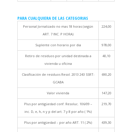
PARA CUALQUIERA DE LAS CATEGORIAS
Personal Jornalizado no mas 18 horas (según
224,00
ART. 7 INC. P HORA)
Suplente con horario por dia
978,00
Retiro de residuos por unidad destinada a
40,10
vivienda u oficina
Clasificación de residuos Resol. 2013 243 SSRT-
690,20
GCABA
Valor vivienda
147,20
Plus por antigüedad conf. Resoluc. 106/09 –
219,70
inc. D, e, h, n y p del art. 7 y 8 por año ( 1%)
Plus por antigüedad – por año ART. 11 ( 2%)
439,30