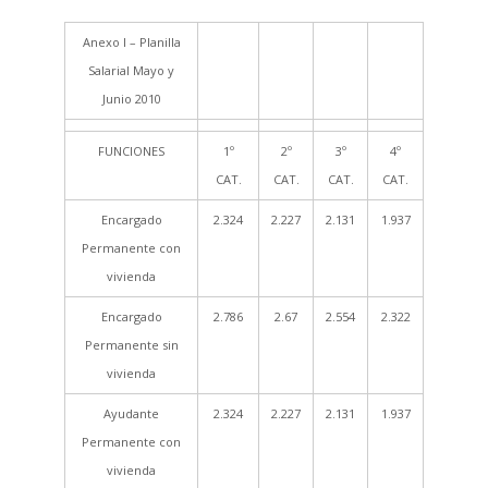
Anexo I – Planilla
Salarial Mayo y
Junio 2010
FUNCIONES
1º
2º
3º
4º
CAT.
CAT.
CAT.
CAT.
Encargado
2.324
2.227
2.131
1.937
Permanente con
vivienda
Encargado
2.786
2.67
2.554
2.322
Permanente sin
vivienda
Ayudante
2.324
2.227
2.131
1.937
Permanente con
vivienda