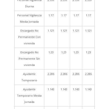
Diurna
Personal Vigilancia
1.17
1.17
1.17
1.17
Media Jornada
Encargado No
1.121
1.121
1.121
1.121
Permanente Con
vivienda
Encargado No
1.23
1.23
1.23
1.23
Permanente Sin
vivienda
Ayudante
2.286
2.286
2.286
2.286
Temporario
Ayudante
1.143
1.143
1.143
1.143
Temporario Media
Jornada