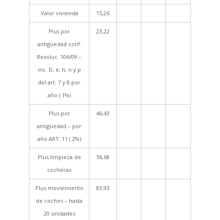
Valor vivienda
15,26
Plus por
23,22
antigüedad conf.
Resoluc. 106/09 –
inc. D, e, h, n y p
del art. 7 y 8 por
año ( 1%)
Plus por
46,43
antigüedad – por
año ART. 11 ( 2%)
Plus limpieza de
56,68
cocheras
Plus moviemiento
83,93
de coches – hasta
20 unidades