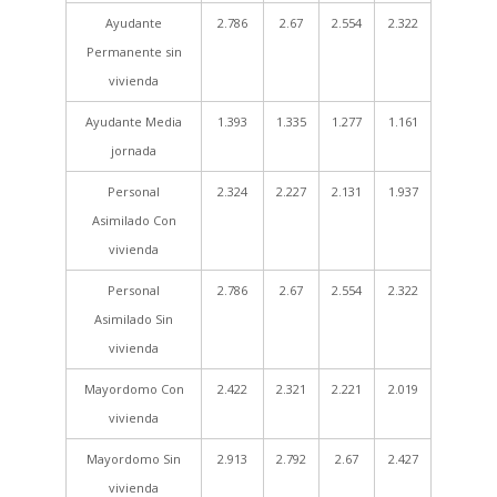
Ayudante
2.786
2.67
2.554
2.322
Permanente sin
vivienda
Ayudante Media
1.393
1.335
1.277
1.161
jornada
Personal
2.324
2.227
2.131
1.937
Asimilado Con
vivienda
Personal
2.786
2.67
2.554
2.322
Asimilado Sin
vivienda
Mayordomo Con
2.422
2.321
2.221
2.019
vivienda
Mayordomo Sin
2.913
2.792
2.67
2.427
vivienda