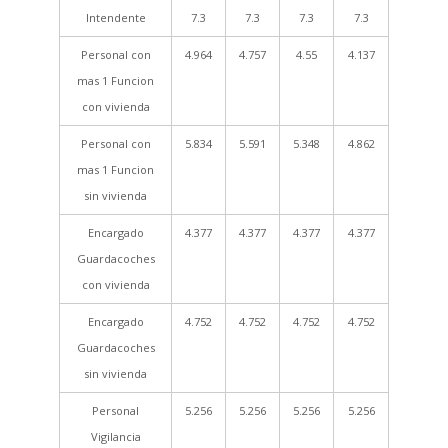
Intendente
7.3
7.3
7.3
7.3
Personal con
4.964
4.757
4.55
4.137
mas 1 Funcion
con vivienda
Personal con
5.834
5.591
5.348
4.862
mas 1 Funcion
sin vivienda
Encargado
4.377
4.377
4.377
4.377
Guardacoches
con vivienda
Encargado
4.752
4.752
4.752
4.752
Guardacoches
sin vivienda
Personal
5.256
5.256
5.256
5.256
Vigilancia