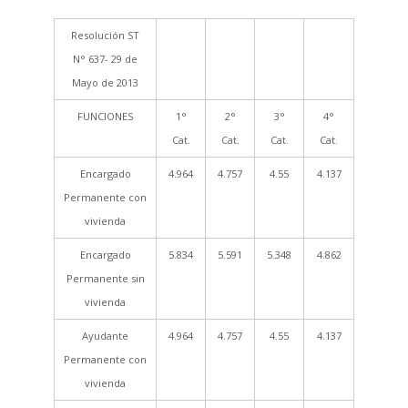
Resolución ST
N° 637- 29 de
Mayo de 2013
FUNCIONES
1°
2°
3°
4°
Cat.
Cat.
Cat.
Cat.
Encargado
4.964
4.757
4.55
4.137
Permanente con
vivienda
Encargado
5.834
5.591
5.348
4.862
Permanente sin
vivienda
Ayudante
4.964
4.757
4.55
4.137
Permanente con
vivienda