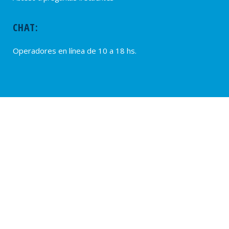
CHAT:
Operadores en línea de 10 a 18 hs.
PROVEEDORES
Alta de Proveedores
Ultimas solicitudes
© 2020 – SUTERH, SARMIENTO 2040, C1044ADD – CABA, REPÚBLICA
ARGENTINA. TEL.: (54 11) 0810-222-7883. WEB:
www.suterh.org.ar