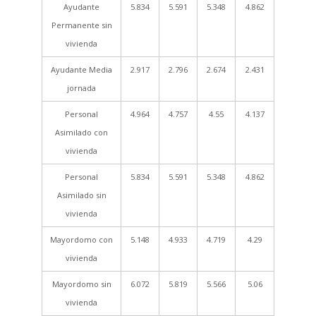
Ayudante
5.834
5.591
5.348
4.862
Permanente sin
vivienda
Ayudante Media
2.917
2.796
2.674
2.431
jornada
Personal
4.964
4.757
4.55
4.137
Asimilado con
vivienda
Personal
5.834
5.591
5.348
4.862
Asimilado sin
vivienda
Mayordomo con
5.148
4.933
4.719
4.29
vivienda
Mayordomo sin
6.072
5.819
5.566
5.06
vivienda