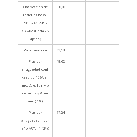
Clasificación de
150,00
residuos Resol.
2013-243 SSRT-
GCABA (Hasta 25
dptos.)
Valor vivienda
32,58
Plus por
48,62
antigüedad conf.
Resoluc. 106/09 –
inc. D, e, h, n y p
del art. 7 y 8 por
año ( 1%)
Plus por
97,24
antigüedad – por
año ART. 11 ( 2%)