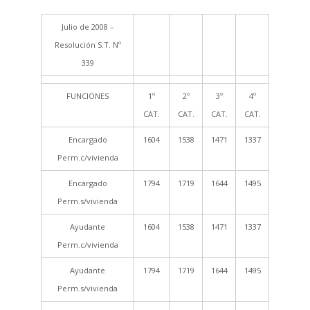
Julio de 2008 –
Resolución S.T. Nº
339
FUNCIONES
1º
2º
3º
4º
CAT.
CAT.
CAT.
CAT.
Encargado
1604
1538
1471
1337
Perm.c/vivienda
Encargado
1794
1719
1644
1495
Perm.s/vivienda
Ayudante
1604
1538
1471
1337
Perm.c/vivienda
Ayudante
1794
1719
1644
1495
Perm.s/vivienda