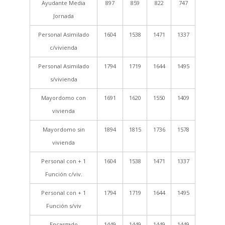
Ayudante Media
897
859
822
747
Jornada
Personal Asimilado
1604
1538
1471
1337
c/vivienda
Personal Asimilado
1794
1719
1644
1495
s/vivienda
Mayordomo con
1691
1620
1550
1409
vivienda
Mayordomo sin
1894
1815
1736
1578
vivienda
Personal con + 1
1604
1538
1471
1337
Función c/viv.
Personal con + 1
1794
1719
1644
1495
Función s/viv
Encargado
1449
1449
1449
1449