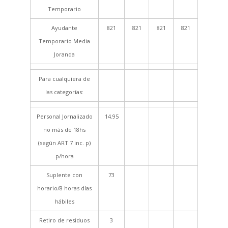
Temporario
Ayudante
821
821
821
821
Temporario Media
Joranda
Para cualquiera de
las categorías:
Personal Jornalizado
14.95
no más de 18hs
(según ART 7 inc. p)
p/hora
Suplente con
73
horario/8 horas días
hábiles
Retiro de residuos
3