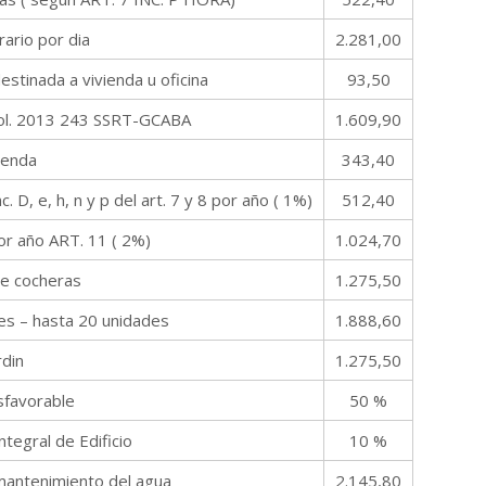
rario por dia
2.281,00
estinada a vivienda u oficina
93,50
esol. 2013 243 SSRT-GCABA
1.609,90
vienda
343,40
 D, e, h, n y p del art. 7 y 8 por año ( 1%)
512,40
or año ART. 11 ( 2%)
1.024,70
de cocheras
1.275,50
es – hasta 20 unidades
1.888,60
rdin
1.275,50
sfavorable
50 %
ntegral de Edificio
10 %
 mantenimiento del agua
2.145,80