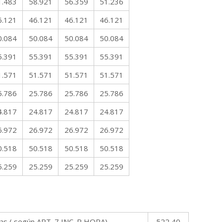
1.483
58.921
56.359
51.236
6.121
46.121
46.121
46.121
0.084
50.084
50.084
50.084
5.391
55.391
55.391
55.391
1.571
51.571
51.571
51.571
5.786
25.786
25.786
25.786
4.817
24.817
24.817
24.817
6.972
26.972
26.972
26.972
0.518
50.518
50.518
50.518
5.259
25.259
25.259
25.259
ras ( según ART. 7 INC. P HORA)
522,40