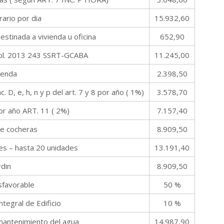
rario por dia
15.932,60
estinada a vivienda u oficina
652,90
esol. 2013 243 SSRT-GCABA
11.245,00
vienda
2.398,50
 D, e, h, n y p del art. 7 y 8 por año ( 1%)
3.578,70
or año ART. 11 ( 2%)
7.157,40
de cocheras
8.909,50
es – hasta 20 unidades
13.191,40
rdin
8.909,50
sfavorable
50 %
ntegral de Edificio
10 %
 mantenimiento del agua
14.987,90