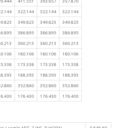
29.444
411.551
393.657
357.870
22.144
322.144
322.144
322.144
49.823
349.823
349.823
349.823
86.895
386.895
386.895
386.895
60.213
360.213
360.213
360.213
80.106
180.106
180.106
180.106
73.338
173.338
173.338
173.338
88.393
188.393
188.393
188.393
52.860
352.860
352.860
352.860
76.430
176.430
176.430
176.430
ras ( según ART. 7 INC. P HORA)
3.648,60