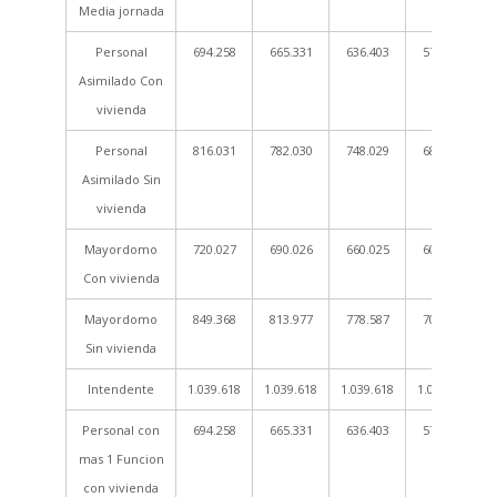
Media jornada
Personal
694.258
665.331
636.403
578.549
Asimilado Con
vivienda
Personal
816.031
782.030
748.029
680.026
Asimilado Sin
vivienda
Mayordomo
720.027
690.026
660.025
600.023
Con vivienda
Mayordomo
849.368
813.977
778.587
707.806
Sin vivienda
Intendente
1.039.618
1.039.618
1.039.618
1.039.618
Personal con
694.258
665.331
636.403
578.549
mas 1 Funcion
con vivienda