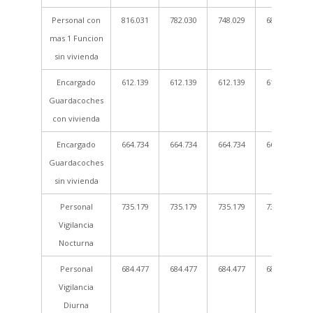
Personal con
816.031
782.030
748.029
680.026
mas 1 Funcion
sin vivienda
Encargado
612.139
612.139
612.139
612.139
Guardacoches
con vivienda
Encargado
664.734
664.734
664.734
664.734
Guardacoches
sin vivienda
Personal
735.179
735.179
735.179
735.179
Vigilancia
Nocturna
Personal
684.477
684.477
684.477
684.477
Vigilancia
Diurna