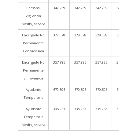
Personal
342.239
342.239
342.239
342.239
Vigilancia
Media Jornada
Encargado No
329.378
329.378
329.378
329.378
Permanente
Con vivienda
Encargado No
357.985
357.985
357.985
357.985
Permanente
Sin vivienda
Ayudante
670.506
670.506
670.506
670.506
Temporario
Ayudante
335.253
335.253
335.253
335.253
Temporario
Media Jornada