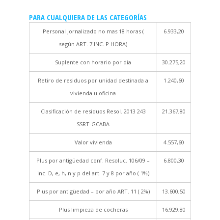
PARA CUALQUIERA DE LAS CATEGORÍAS
Personal Jornalizado no mas 18 horas (
6.933,20
según ART. 7 INC. P HORA)
Suplente con horario por dia
30.275,20
Retiro de residuos por unidad destinada a
1.240,60
vivienda u oficina
Clasificación de residuos Resol. 2013 243
21.367,80
SSRT-GCABA
Valor vivienda
4.557,60
Plus por antigüedad conf. Resoluc. 106/09 –
6.800,30
inc. D, e, h, n y p del art. 7 y 8 por año ( 1%)
Plus por antigüedad – por año ART. 11 ( 2%)
13.600,50
Plus limpieza de cocheras
16.929,80