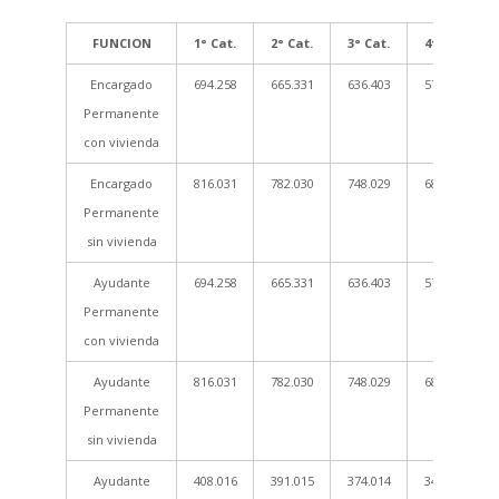
FUNCION
1° Cat.
2° Cat.
3° Cat.
4° Cat.
Encargado
694.258
665.331
636.403
578.549
Permanente
con vivienda
Encargado
816.031
782.030
748.029
680.026
Permanente
sin vivienda
Ayudante
694.258
665.331
636.403
578.549
Permanente
con vivienda
Ayudante
816.031
782.030
748.029
680.026
Permanente
sin vivienda
Ayudante
408.016
391.015
374.014
340.013