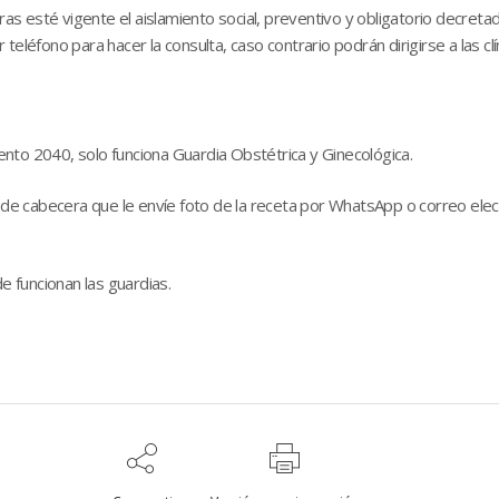
 esté vigente el aislamiento social, preventivo y obligatorio decretad
eléfono para hacer la consulta, caso contrario podrán dirigirse a las cl
nto 2040, solo funciona Guardia Obstétrica y Ginecológica.
o de cabecera que le envíe foto de la receta por WhatsApp o correo elec
e funcionan las guardias.