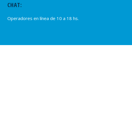
CHAT:
Operadores en línea de 10 a 18 hs.
PROVEEDORES
Alta de Proveedores
Ultimas solicitudes
© 2020 – SUTERH, SARMIENTO 2040, C1044ADD – CABA, REPÚBLICA
ARGENTINA. TEL.: (54 11) 0810-222-7883. WEB:
www.suterh.org.ar
POLÍTICAS DE PRIVACIDAD:
APP SUTERH Móvil
|
SUTERH
|
OSPERYH .