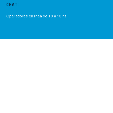
CHAT:
Operadores en línea de 10 a 18 hs.
PROVEEDORES
Alta de Proveedores
Ultimas solicitudes
© 2020 – SUTERH, SARMIENTO 2040, C1044ADD – CABA, REPÚBLICA
ARGENTINA. TEL.: (54 11) 0810-222-7883. WEB:
www.suterh.org.ar
POLÍTICAS DE PRIVACIDAD:
APP SUTERH Móvil
|
SUTERH
|
OSPERYH .