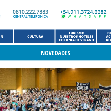
TURISMO
D
ÓN
CULTURA
NUESTROS HOTELES
AC
COLONIA DE VERANO
RE
NOVEDADES