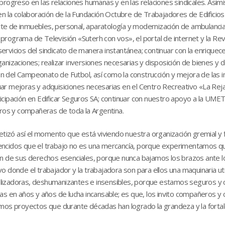
rogreso en las relaciones humanas y en las relaciones sindicales. Asimi
n la colaboración de la Fundación Octubre de Trabajadores de Edificios 
aporte de inmuebles, personal, aparatología y modernización de ambul
l programa de Televisión «Suterh con vos», el portal de internet y la Rev
y servicios del sindicato de manera instantánea; continuar con la enriqu
anizaciones; realizar inversiones necesarias y disposición de bienes y
ión del Campeonato de Futbol, así como la construcción y mejora de las i
r mejoras y adquisiciones necesarias en el Centro Recreativo «La Reja» 
icipación en Edificar Seguros SA; continuar con nuestro apoyo a la UM
os y compañeras de toda la Argentina.
tetizó así el momento que está viviendo nuestra organización gremial y
ncidos que el trabajo no es una mercancía, porque experimentamos que
ón de sus derechos esenciales, porque nunca bajamos los brazos ante 
o donde el trabajador y la trabajadora son para ellos una maquinaria u
lizadoras, deshumanizantes e insensibles, porque estamos seguros y 
ras en años y años de lucha incansable; es que, los invito compañeros y
ismos proyectos que durante décadas han logrado la grandeza y la fort