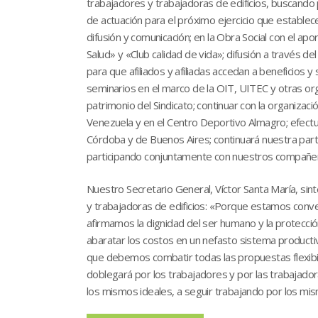
trabajadores y trabajadoras de edificios, buscando p
de actuación para el próximo ejercicio que establece
difusión y comunicación; en la Obra Social con el 
Salud» y «Club calidad de vida»; difusión a través de
para que afiliados y afiliadas accedan a beneficios 
seminarios en el marco de la OIT, UITEC y otras org
patrimonio del Sindicato; continuar con la organizac
Venezuela y en el Centro Deportivo Almagro; efectua
Córdoba y de Buenos Aires; continuará nuestra part
participando conjuntamente con nuestros compañer
Nuestro Secretario General, Víctor Santa María, sin
y trabajadoras de edificios: «Porque estamos conve
afirmamos la dignidad del ser humano y la protecci
abaratar los costos en un nefasto sistema productiv
que debemos combatir todas las propuestas flexibi
doblegará por los trabajadores y por las trabajado
los mismos ideales, a seguir trabajando por los m