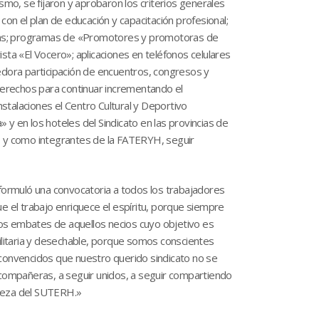
smo, se fijaron y aprobaron los criterios generales
con el plan de educación y capacitación profesional;
ancias; programas de «Promotores y promotoras de
ista «El Vocero»; aplicaciones en teléfonos celulares
ecedora participación de encuentros, congresos y
 derechos para continuar incrementando el
nstalaciones el Centro Cultural y Deportivo
y en los hoteles del Sindicato en las provincias de
ET y como integrantes de la FATERYH, seguir
 formuló una convocatoria a todos los trabajadores
 el trabajo enriquece el espíritu, porque siempre
los embates de aquellos necios cuyo objetivo es
tilitaria y desechable, porque somos conscientes
convencidos que nuestro querido sindicato no se
 compañeras, a seguir unidos, a seguir compartiendo
aleza del SUTERH.»