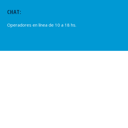
CHAT:
Operadores en línea de 10 a 18 hs.
PROVEEDORES
Alta de Proveedores
Ultimas solicitudes
© 2020 – SUTERH, SARMIENTO 2040, C1044ADD – CABA, REPÚBLICA
ARGENTINA. TEL.: (54 11) 0810-222-7883. WEB:
www.suterh.org.ar