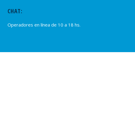
CHAT:
Operadores en línea de 10 a 18 hs.
PROVEEDORES
Alta de Proveedores
Ultimas solicitudes
© 2020 – SUTERH, SARMIENTO 2040, C1044ADD – CABA, REPÚBLICA
ARGENTINA. TEL.: (54 11) 0810-222-7883. WEB:
www.suterh.org.ar
POLÍTICAS DE PRIVACIDAD:
APP SUTERH Móvil
|
SUTERH
|
OSPERYH .