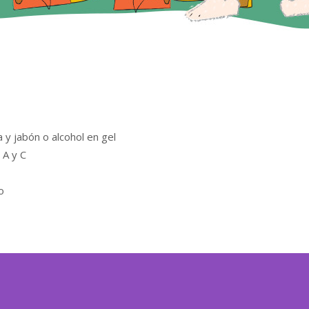
y jabón o alcohol en gel
 A y C
o