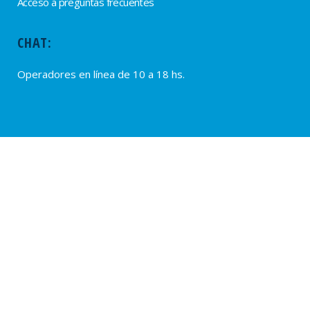
Acceso a preguntas frecuentes
CHAT:
Operadores en línea de 10 a 18 hs.
PROVEEDORES
Alta de Proveedores
Ultimas solicitudes
© 2020 – SUTERH, SARMIENTO 2040, C1044ADD – CABA, REPÚBLICA
ARGENTINA. TEL.: (54 11) 0810-222-7883. WEB:
www.suterh.org.ar