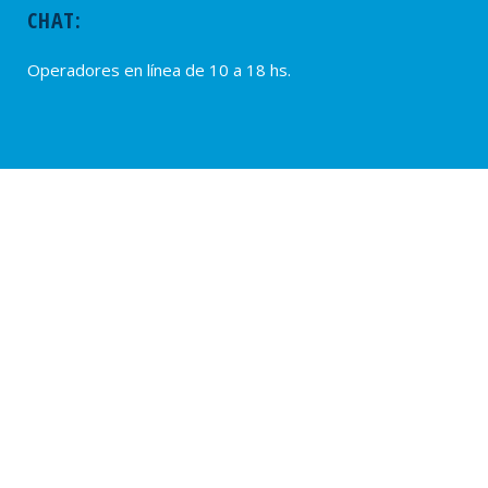
CHAT:
Operadores en línea de 10 a 18 hs.
PROVEEDORES
Alta de Proveedores
Ultimas solicitudes
© 2020 – SUTERH, SARMIENTO 2040, C1044ADD – CABA, REPÚBLICA
ARGENTINA. TEL.: (54 11) 0810-222-7883. WEB:
www.suterh.org.ar
POLÍTICAS DE PRIVACIDAD:
APP SUTERH Móvil
|
SUTERH
|
OSPERYH .