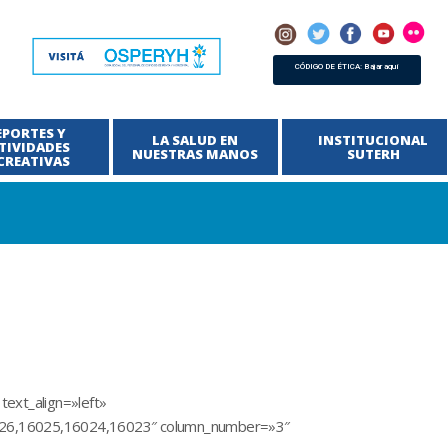
CÓDIGO DE ÉTICA: Bajar aquí
EPORTES Y
LA SALUD EN
INSTITUCIONAL
TIVIDADES
NUESTRAS MANOS
SUTERH
CREATIVAS
ext_align=»left»
6026,16025,16024,16023″ column_number=»3″