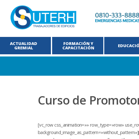
ACTUALIDAD
FORMACIÓN Y
EDUCACI
GREMIAL
CAPACITACIÓN
Curso de Promoto
[vc_row css_animation=»» row_type=»row» use_row_
background_image_as_pattern=»without_pattern»