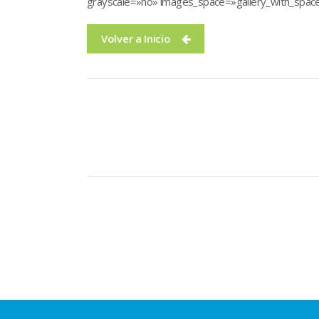
grayscale=»no» images_space=»gallery_with_space
Volver a Inicio