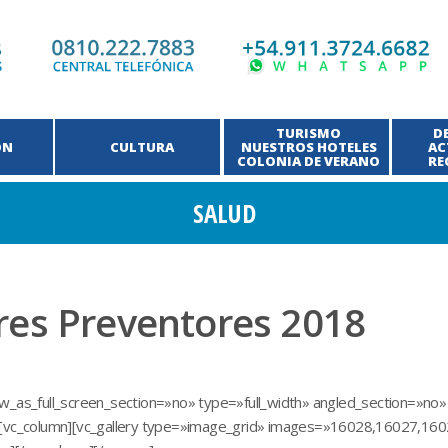
TURISMO
D
ÓN
CULTURA
NUESTROS HOTELES
AC
COLONIA DE VERANO
RE
SALUD
res Preventores 2018
as_full_screen_section=»no» type=»full_width» angled_section=»no» t
][vc_column][vc_gallery type=»image_grid» images=»16028,16027,1