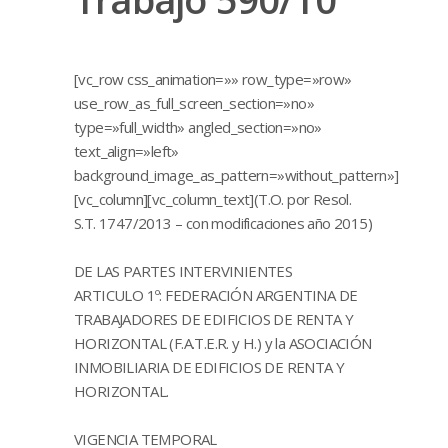
[vc_row css_animation=»» row_type=»row»
use_row_as_full_screen_section=»no»
type=»full_width» angled_section=»no»
text_align=»left»
background_image_as_pattern=»without_pattern»]
[vc_column][vc_column_text]
(T.O. por Resol.
S.T. 1747/2013 – con modificaciones año 2015)
DE LAS PARTES INTERVINIENTES
ARTICULO 1º: FEDERACIÓN ARGENTINA DE
TRABAJADORES DE EDIFICIOS DE RENTA Y
HORIZONTAL (F.A.T.E.R. y H.) y la ASOCIACIÓN
INMOBILIARIA DE EDIFICIOS DE RENTA Y
HORIZONTAL.
VIGENCIA TEMPORAL