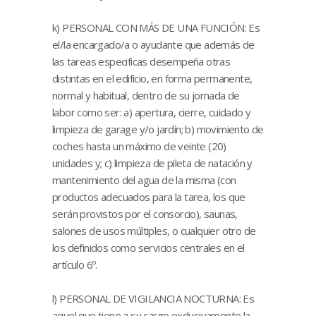
k) PERSONAL CON MÁS DE UNA FUNCIÓN: Es
el/la encargado/a o ayudante que además de
las tareas especificas desempeña otras
distintas en el edificio, en forma permanente,
normal y habitual, dentro de su jornada de
labor como ser: a) apertura, cierre, cuidado y
limpieza de garage y/o jardín; b) movimiento de
coches hasta un máximo de veinte (20)
unidades y; c) limpieza de pileta de natación y
mantenimiento del agua de la misma (con
productos adecuados para la tarea, los que
serán provistos por el consorcio), saunas,
salones de usos múltiples, o cualquier otro de
los definidos como servicios centrales en el
artículo 6º.
l) PERSONAL DE VIGILANCIA NOCTURNA: Es
aquel que tiene a su cargo exclusivamente la