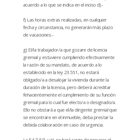
acuerdo a lo que se indica en el inciso d).-
f) Las horas extras realizadas, en cualquier
fecha y circunstancia, no generarán más plazo
de vacaciones.-
g) El/la trabajador/a que gozare de licencia
gremial y estuviere cumpliendo efectivamente
la razón de su mandato, de acuerdo a lo
establecido en la ley 23.551, no estará
obligado/a a desalojar la vivienda durante la
duración de la licencia, pero deberá acreditar
fehacientemente el cumplimiento de su función
gremial para lo cual fue electo/a o designado/a.
Ello no obstará a que el/la dirigente gremial que
se encontrare en el inmueble, deba prestar la
debida colaboración en caso de urgencia.
La F.A.T.E.R. y H. se hará cargo de proveer el