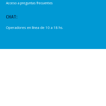
Acceso a preguntas frecuentes
CHAT:
Operadores en línea de 10 a 18 hs.
PROVEEDORES
Alta de Proveedores
Ultimas solicitudes
© 2020 – SUTERH, SARMIENTO 2040, C1044ADD – CABA, REPÚBLICA