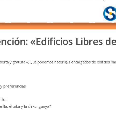
ción: «Edificios Libres 
al abierta y gratuita «¿Qué podemos hacer l@s encargados de edificios p
 y preferencias
icios
lla, el zika y la chikungunya?