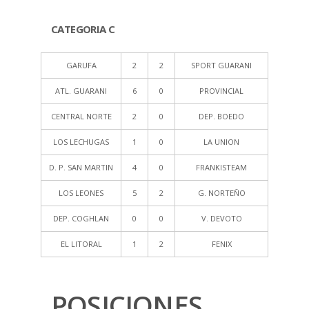
CATEGORIA C
GARUFA
2
2
SPORT GUARANI
ATL. GUARANI
6
0
PROVINCIAL
CENTRAL NORTE
2
0
DEP. BOEDO
LOS LECHUGAS
1
0
LA UNION
D. P. SAN MARTIN
4
0
FRANKISTEAM
LOS LEONES
5
2
G. NORTEÑO
DEP. COGHLAN
0
0
V. DEVOTO
EL LITORAL
1
2
FENIX
POSICIONES