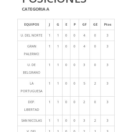
CATEGORIA A
EQUIPOS
J
G
E
P
GF
GE
Ptos
U. DEL NORTE
1
1
0
0
4
0
3
GRAN
1
1
0
0
4
0
3
PALERMO
U. DE
1
1
0
0
3
0
3
BELGRANO
LA
1
1
0
0
5
2
3
PORTUGUESA
DEP.
1
1
0
0
2
0
3
LIBERTAD
SAN NICOLAS
1
1
0
0
3
2
3
V. DEL
1
1
0
0
2
1
3