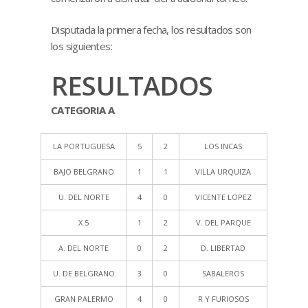
Disputada la primera fecha, los resultados son
los siguientes:
RESULTADOS
CATEGORIA A
LA PORTUGUESA
5
2
LOS INCAS
BAJO BELGRANO
1
1
VILLA URQUIZA
U. DEL NORTE
4
0
VICENTE LOPEZ
X 5
1
2
V. DEL PARQUE
A. DEL NORTE
0
2
D. LIBERTAD
U. DE BELGRANO
3
0
SABALEROS
GRAN PALERMO
4
0
R Y FURIOSOS