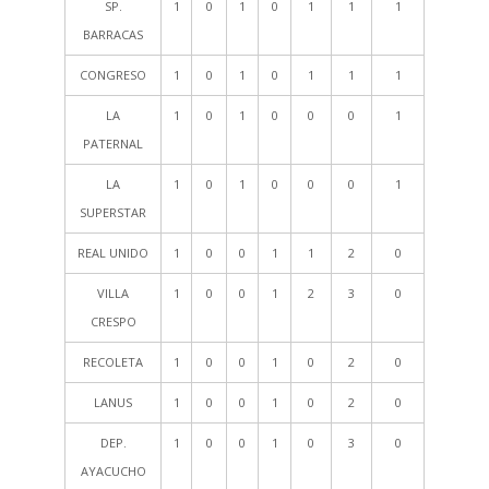
SP.
1
0
1
0
1
1
1
BARRACAS
CONGRESO
1
0
1
0
1
1
1
LA
1
0
1
0
0
0
1
PATERNAL
LA
1
0
1
0
0
0
1
SUPERSTAR
REAL UNIDO
1
0
0
1
1
2
0
VILLA
1
0
0
1
2
3
0
CRESPO
RECOLETA
1
0
0
1
0
2
0
LANUS
1
0
0
1
0
2
0
DEP.
1
0
0
1
0
3
0
AYACUCHO