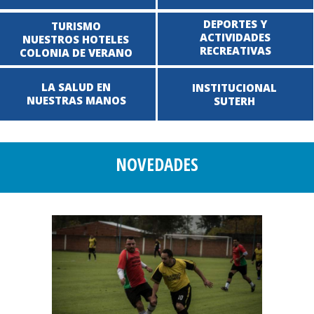
DEPORTES Y
TURISMO
ACTIVIDADES
NUESTROS HOTELES
RECREATIVAS
COLONIA DE VERANO
LA SALUD EN
INSTITUCIONAL
NUESTRAS MANOS
SUTERH
NOVEDADES