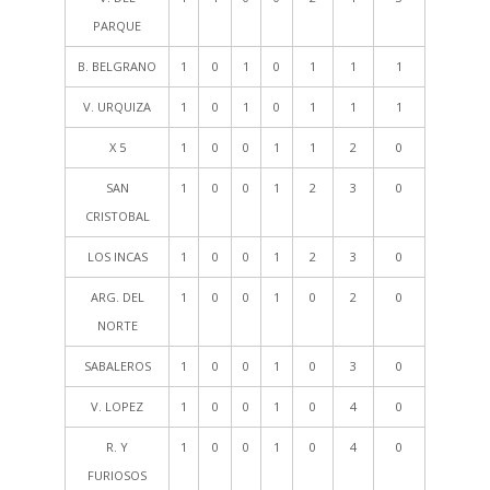
PARQUE
B. BELGRANO
1
0
1
0
1
1
1
V. URQUIZA
1
0
1
0
1
1
1
X 5
1
0
0
1
1
2
0
SAN
1
0
0
1
2
3
0
CRISTOBAL
LOS INCAS
1
0
0
1
2
3
0
ARG. DEL
1
0
0
1
0
2
0
NORTE
SABALEROS
1
0
0
1
0
3
0
V. LOPEZ
1
0
0
1
0
4
0
R. Y
1
0
0
1
0
4
0
FURIOSOS