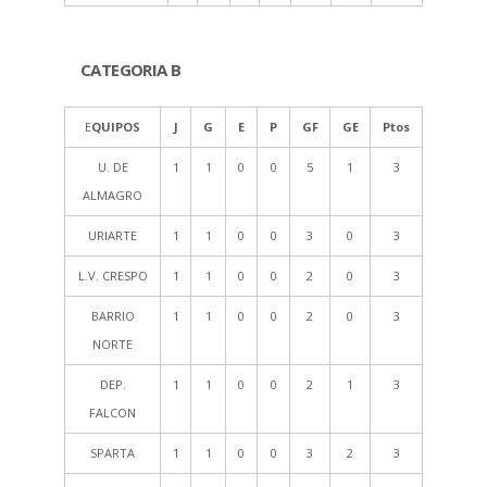
CATEGORIA B
E
QUIPOS
J
G
E
P
GF
GE
Ptos
U. DE
1
1
0
0
5
1
3
ALMAGRO
URIARTE
1
1
0
0
3
0
3
L.V. CRESPO
1
1
0
0
2
0
3
BARRIO
1
1
0
0
2
0
3
NORTE
DEP.
1
1
0
0
2
1
3
FALCON
SPARTA
1
1
0
0
3
2
3