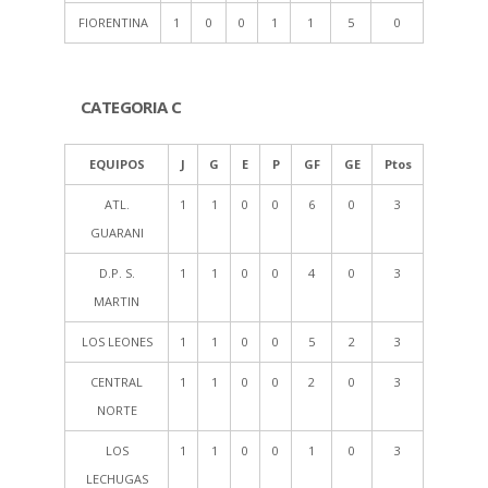
FIORENTINA
1
0
0
1
1
5
0
CATEGORIA C
EQUIPOS
J
G
E
P
GF
GE
Ptos
ATL.
1
1
0
0
6
0
3
GUARANI
D.P. S.
1
1
0
0
4
0
3
MARTIN
LOS LEONES
1
1
0
0
5
2
3
CENTRAL
1
1
0
0
2
0
3
NORTE
LOS
1
1
0
0
1
0
3
LECHUGAS