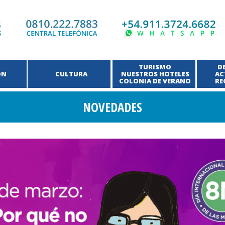
TURISMO
D
ÓN
CULTURA
NUESTROS HOTELES
AC
COLONIA DE VERANO
RE
NOVEDADES