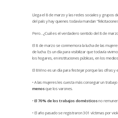
Llega el 8 de marzo y las redes sociales y grupos d
del país y hay quienes todavía mandan “felicitacio
Pero…¿Cuál es el verdadero sentido del 8 de marzo
El 8 de marzo se conmemora la lucha de las mujeres p
de lucha. Es un día para visibilizar que todavía vi
los hogares, en instituciones públicas, en los medio
El 8M no es un día para festejar porque las cifras y
• A las mujeres les cuesta más conseguir un trabaj
menos
que los varones.
•
El 70% de los trabajos domésticos
no remunera
• El año pasado se registraron 301 víctimas por vio