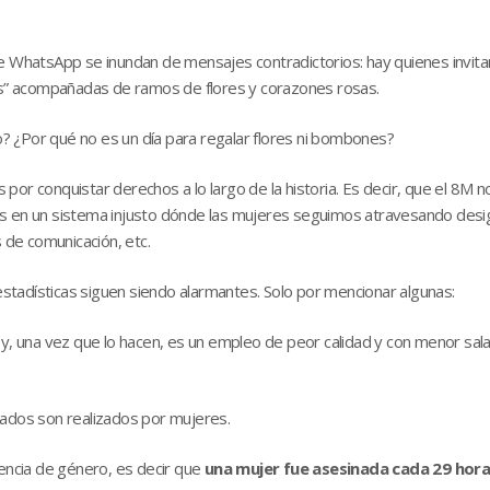
e WhatsApp se inundan de mensajes contradictorios: hay quienes invitan
nes” acompañadas de ramos de flores y corazones rosas.
? ¿Por qué no es un día para regalar flores ni bombones?
or conquistar derechos a lo largo de la historia. Es decir, que el 8M n
vimos en un sistema injusto dónde las mujeres seguimos atravesando desi
s de comunicación, etc.
 estadísticas siguen siendo alarmantes. Solo por mencionar algunas:
o y, una vez que lo hacen, es un empleo de peor calidad y con menor sa
dos son realizados por mujeres.
lencia de género, es decir que
una mujer fue asesinada cada 29 hor