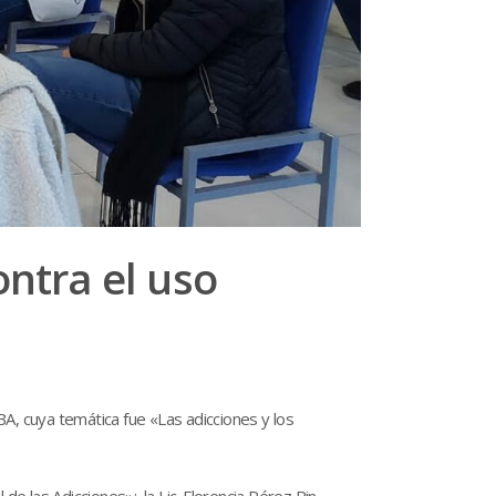
ontra el uso
A, cuya temática fue «Las adicciones y los
e las Adicciones»; la Lic. Florencia Pérez Rin,