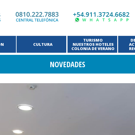
TURISMO
D
ÓN
CULTURA
NUESTROS HOTELES
AC
COLONIA DE VERANO
RE
NOVEDADES