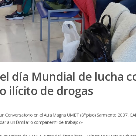
el día Mundial de lucha c
o ilícito de drogas
ó un Conversatorio en el Aula Magna UMET (8º piso) Sarmiento 2037, CAB
ar a un familiar o compañer@ de trabajo?»
, miembro de CAPLA, autor del último libro: «Cultura Preventiva Laboral d